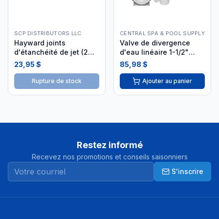
SCP DISTRIBUTORS LLC
CENTRAL SPA & POOL SUPPLY
Hayward joints
Valve de divergence
d'étanchéité de jet (2
d'eau linéaire 1-1/2"
pièces) SPX0720PE2
25042-009-000
23,95 $
85,98 $
Rupture de stock
Ajouter au panier
Restez informé
Recevez nos promotions et conseils saisonniers
S'inscrire