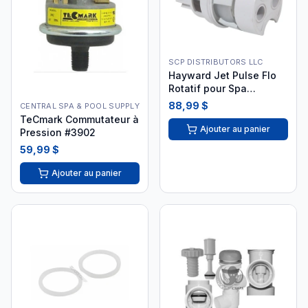
SCP DISTRIBUTORS LLC
Hayward Jet Pulse Flo
Rotatif pour Spa
SP1436PAKB
88,99 $
CENTRAL SPA & POOL SUPPLY
TeCmark Commutateur à
Ajouter au panier
Pression #3902
59,99 $
Ajouter au panier