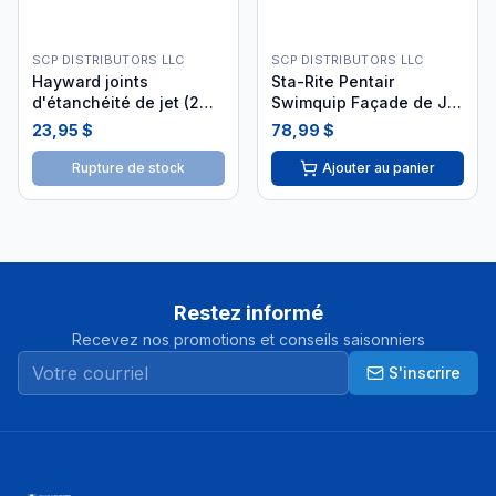
SCP DISTRIBUTORS LLC
SCP DISTRIBUTORS LLC
Hayward joints
Sta-Rite Pentair
d'étanchéité de jet (2
Swimquip Façade de Jet
pièces) SPX0720PE2
08424-0001 i26
23,95 $
78,99 $
Rupture de stock
Ajouter au panier
Restez informé
Recevez nos promotions et conseils saisonniers
S'inscrire