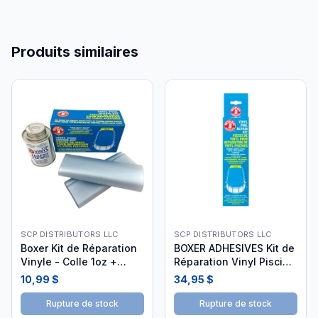
Produits similaires
SCP DISTRIBUTORS LLC
SCP DISTRIBUTORS LLC
Boxer Kit de Réparation
BOXER ADHESIVES Kit de
Vinyle - Colle 1oz +
Réparation Vinyl Piscine
Pièce BOX-60-5087
118ml
10,99 $
34,95 $
Rupture de stock
Rupture de stock