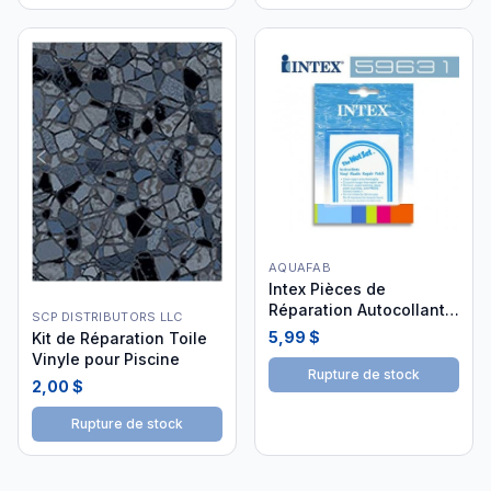
AQUAFAB
Intex Pièces de
Réparation Autocollante
SCP DISTRIBUTORS LLC
Paquet de 5
5,99 $
Kit de Réparation Toile
Vinyle pour Piscine
Rupture de stock
2,00 $
Rupture de stock