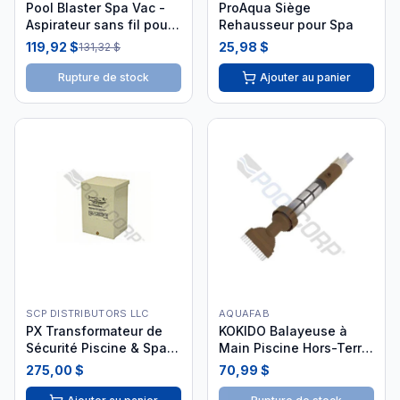
Pool Blaster Spa Vac -
ProAqua Siège
Aspirateur sans fil pour
Rehausseur pour Spa
spa
119,92 $
25,98 $
131,32 $
Rupture de stock
Ajouter au panier
SCP DISTRIBUTORS LLC
AQUAFAB
PX Transformateur de
KOKIDO Balayeuse à
Sécurité Piscine & Spa
Main Piscine Hors-Terre
300W 120V Coffret
Zephira
275,00 $
70,99 $
Beige INT-30-745