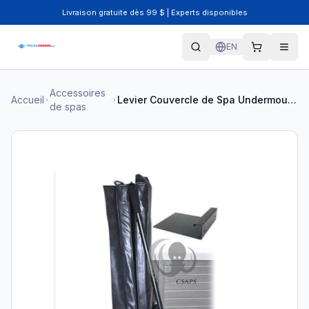
Livraison gratuite dès 99 $ | Experts disponibles
EN
Accessoires
Accueil
Levier Couvercle de Spa Undermount - PA-UNDERMOUNT
de spas