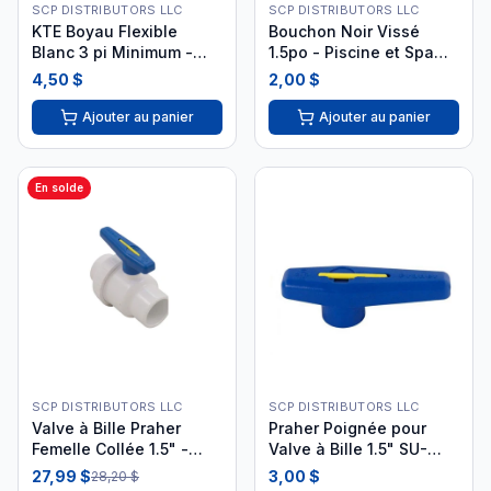
SCP DISTRIBUTORS LLC
SCP DISTRIBUTORS LLC
KTE Boyau Flexible
Bouchon Noir Vissé
Blanc 3 pi Minimum -
1.5po - Piscine et Spa
Plomberie Piscine KTE-
844268011626
4,50 $
2,00 $
56-2001
Ajouter au panier
Ajouter au panier
En solde
SCP DISTRIBUTORS LLC
SCP DISTRIBUTORS LLC
Valve à Bille Praher
Praher Poignée pour
Femelle Collée 1.5" -
Valve à Bille 1.5" SU-
Union Standard| 150-010
150-1
27,99 $
3,00 $
28,20 $
i26