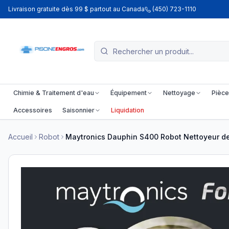
Livraison gratuite dès 99 $ partout au Canada
(450) 723-1110
Chimie & Traitement d'eau
Équipement
Nettoyage
Pièce
Accessoires
Saisonnier
Liquidation
Accueil
Robot
Maytronics Dauphin S400 Robot Nettoyeur de