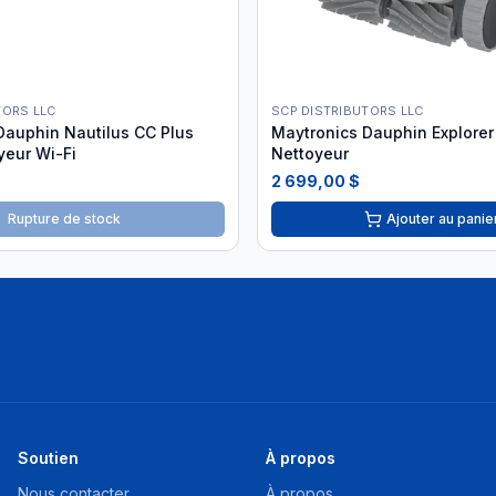
TORS LLC
SCP DISTRIBUTORS LLC
Dauphin Nautilus CC Plus
Maytronics Dauphin Explorer
yeur Wi-Fi
Nettoyeur
2 699,00 $
Rupture de stock
Ajouter au panie
Soutien
À propos
Nous contacter
À propos