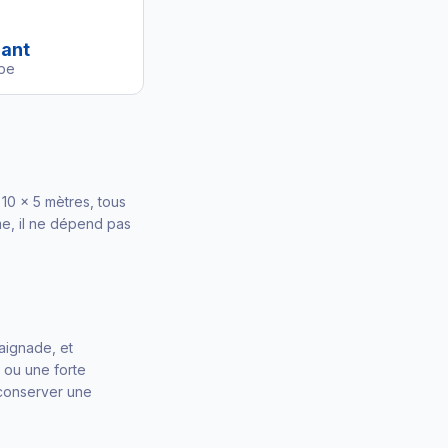
ant
pe
 10 × 5 mètres, tous
e, il ne dépend pas
aignade, et
 ou une forte
 conserver une