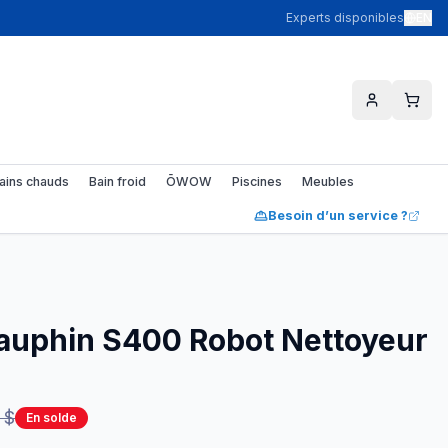
Experts disponibles
EN
ains chauds
Bain froid
ŌWOW
Piscines
Meubles
Besoin d’un service ?
auphin S400 Robot Nettoyeur
 $
En solde