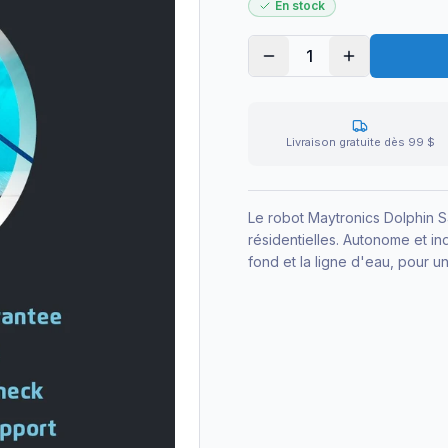
En stock
1
Livraison gratuite dès 99 $
Le robot Maytronics Dolphin 
résidentielles. Autonome et ind
fond et la ligne d'eau, pour u