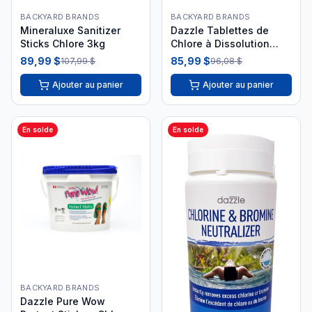
BACKYARD BRANDS
BACKYARD BRANDS
Mineraluxe Sanitizer
Dazzle Tablettes de
Sticks Chlore 3kg
Chlore à Dissolution
Lente 2,5 kg DAZ08202
89,99 $
85,99 $
107,99 $
96,08 $
Ajouter au panier
Ajouter au panier
En solde
En solde
BACKYARD BRANDS
Dazzle Pure Wow