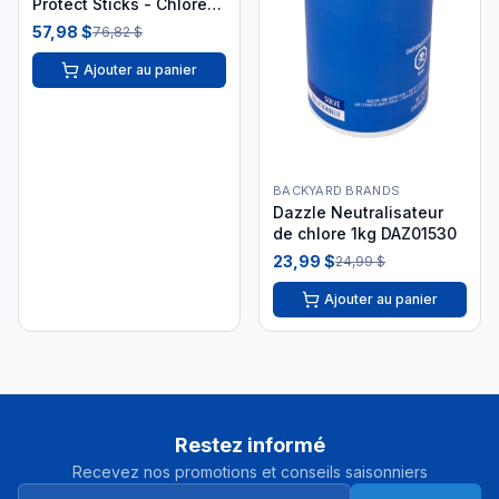
Protect Sticks - Chlore
250g
57,98 $
76,82 $
Ajouter au panier
BACKYARD BRANDS
Dazzle Neutralisateur
de chlore 1kg DAZ01530
23,99 $
24,99 $
Ajouter au panier
Restez informé
Recevez nos promotions et conseils saisonniers