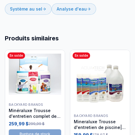
Système au sel
Analyse d'eau
Produits similaires
En solde
En solde
BACKYARD BRANDS
Minéraluxe Trousse
BACKYARD BRANDS
d'entretien complet de
Mineraluxe Trousse
piscine avec Oxygen
259,99 $
299,99 $
d'entretien de piscine|
DML00601
Rupture de stock
159,99 $
178,97 $