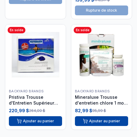
Rupture de stock
En solde
En solde
BACKYARD BRANDS
BACKYARD BRANDS
Pristiva Trousse
Mineraluxe Trousse
d'Entretien Supérieur
d'entretien chlore 1 mois
Piscine au Sel PRC35106
DML00503
220,99 $
82,99 $
264,00 $
95,99 $
Ajouter au panier
Ajouter au panier