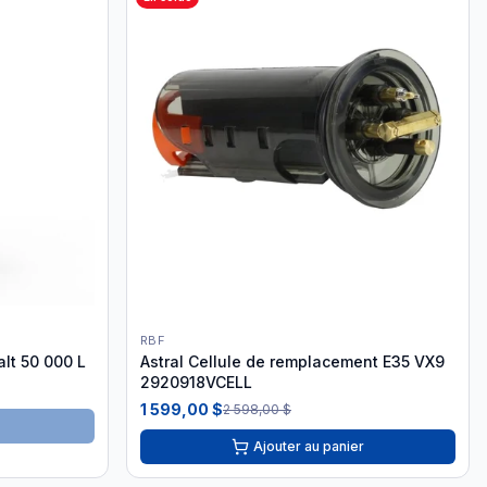
RBF
lt 50 000 L
Astral Cellule de remplacement E35 VX9
2920918VCELL
1 599,00 $
2 598,00 $
Ajouter au panier