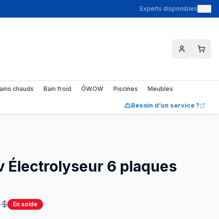
Experts disponibles
EN
ains chauds
Bain froid
ŌWOW
Piscines
Meubles
Besoin d’un service ?
v Électrolyseur 6 plaques
 $
En solde