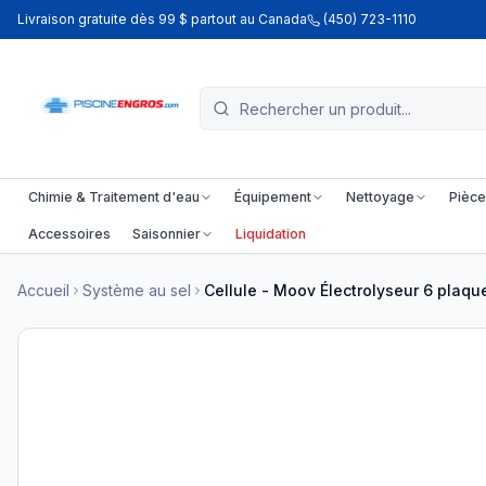
Livraison gratuite dès 99 $ partout au Canada
(450) 723-1110
Chimie & Traitement d'eau
Équipement
Nettoyage
Pièce
Accessoires
Saisonnier
Liquidation
Accueil
Système au sel
Cellule - Moov Électrolyseur 6 plaqu