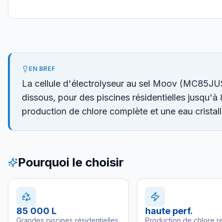
EN BREF
La cellule d'électrolyseur au sel Moov (MC85JUST
dissous, pour des piscines résidentielles jusqu'à 
production de chlore complète et une eau cristal
Pourquoi le choisir
85 000 L
haute perf.
Grandes piscines résidentielles
Production de chlore r