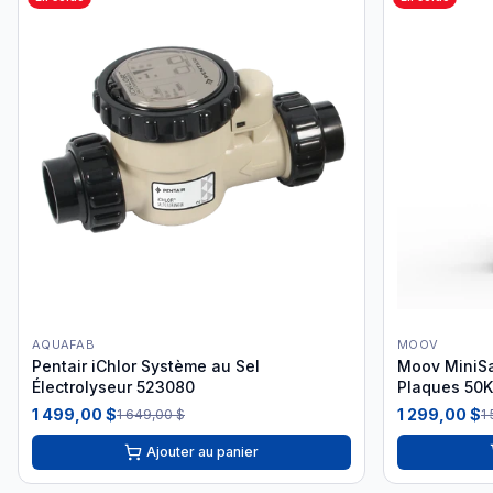
AQUAFAB
MOOV
Pentair iChlor Système au Sel
Moov MiniSal
Électrolyseur 523080
Plaques 50K
1 499,00 $
1 299,00 $
1 649,00 $
1
Ajouter au panier