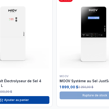
MOOV
t Électrolyseur de Sel 4
MOOV Système au Sel JustSa
 L
1 899,00 $
2 250,00 $
 500,99 $
Rupture de stock
Ajouter au panier