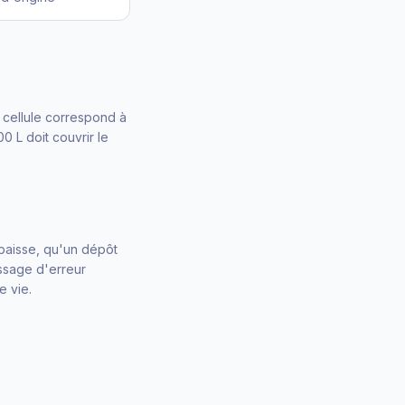
 cellule correspond à
0 L doit couvrir le
 baisse, qu'un dépôt
ssage d'erreur
e vie.