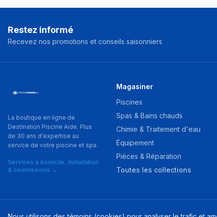
Restez informé
Recevez nos promotions et conseils saisonniers
Magasiner
Piscines
Spas & Bains chauds
La boutique en ligne de
Destination Piscine Aide. Plus
Chimie & Traitement d'eau
de 30 ans d'expertise au
Équipement
service de votre piscine et spa.
Pièces & Réparation
Services à domicile, installation
Toutes les collections
& soumissions →
Nous utilisons des témoins (cookies) pour analyser le trafic et a