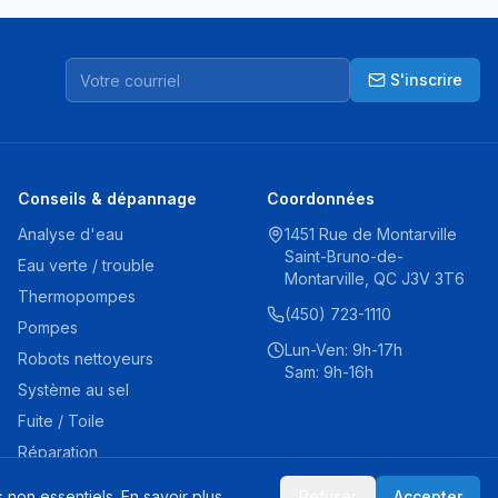
S'inscrire
Conseils & dépannage
Coordonnées
Analyse d'eau
1451 Rue de Montarville
Saint-Bruno-de-
Eau verte / trouble
Montarville, QC J3V 3T6
Thermopompes
(450) 723-1110
Pompes
Lun-Ven: 9h-17h
Robots nettoyeurs
Sam: 9h-16h
Système au sel
Fuite / Toile
Réparation
 non essentiels.
En savoir plus
.
Refuser
Accepter