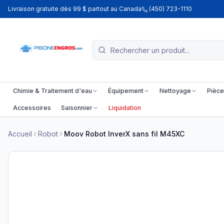
Livraison gratuite dès 99 $ partout au Canada
(450) 723-1110
Chimie & Traitement d'eau
Équipement
Nettoyage
Pièce
Accessoires
Saisonnier
Liquidation
Accueil
Robot
Moov Robot InverX sans fil M45XC