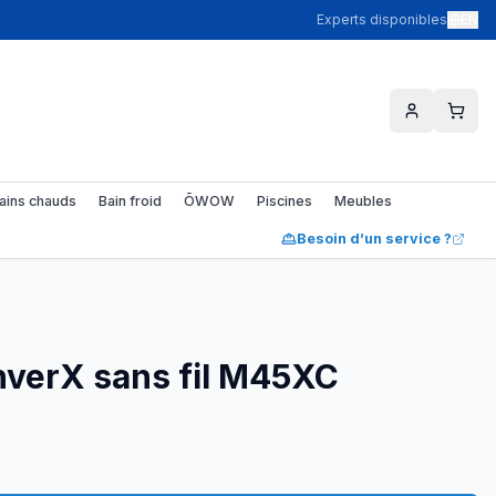
Experts disponibles
EN
ains chauds
Bain froid
ŌWOW
Piscines
Meubles
Besoin d’un service ?
nverX sans fil M45XC