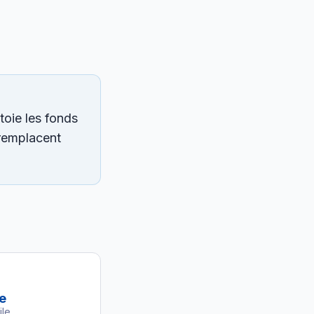
toie les fonds
 remplacent
e
ile