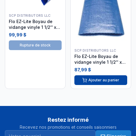
SCP DISTRIBUTORS LLC
Flo EZ-Lite Boyau de
vidange vinyle 1 1/2'' x
100' KTE-56-9757
99,99 $
Rupture de stock
SCP DISTRIBUTORS LLC
Flo EZ-Lite Boyau de
vidange vinyle 1 1/2'' x
75' KTE-56-9756
87,99 $
Ajouter au panier
Restez informé
Recevez nos promotions et conseils saisonniers