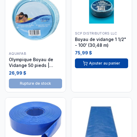
SCP DISTRIBUTORS LLC
Boyau de vidange 1 1/2"
- 100' (30,48 m)
75,99 $
AQUAFAB
Olympique Boyau de
Ajouter au panier
Vidange 50 pieds |
2901-002
26,99 $
Rupture de stock