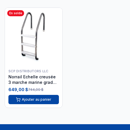
En solde
SCP DISTRIBUTORS LLC
Norrail Echelle creusée
3 marche marine grade
serie bronze MG-BLST-
649,00 $
744,00 $
3-S
Ajouter au panier