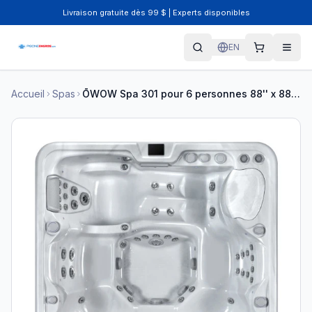
Livraison gratuite dès 99 $ | Experts disponibles
EN
Accueil
Spas
ŌWOW Spa 301 pour 6 personnes 88'' x 88'' HT301