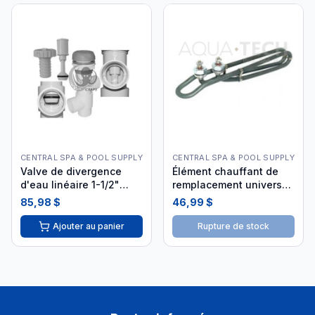
CENTRAL SPA & POOL SUPPLY
CENTRAL SPA & POOL SUPPLY
Valve de divergence
Élément chauffant de
d'eau linéaire 1-1/2"
remplacement universel
25042-009-000
4.0 kW ELE-40-BNC
85,98 $
46,99 $
Ajouter au panier
Rupture de stock