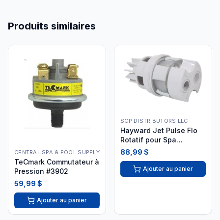
Produits similaires
SCP DISTRIBUTORS LLC
Hayward Jet Pulse Flo
Rotatif pour Spa
SP1436PAKB
88,99 $
CENTRAL SPA & POOL SUPPLY
TeCmark Commutateur à
Ajouter au panier
Pression #3902
59,99 $
Ajouter au panier