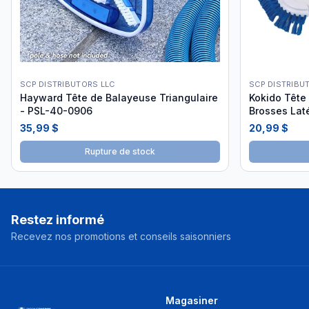
SCP DISTRIBUTORS LLC
SCP DISTRIBU
Hayward Tête de Balayeuse Triangulaire
Kokido Tête
- PSL-40-0906
Brosses Laté
35,99 $
20,99 $
Rupture de stock
Restez informé
Recevez nos promotions et conseils saisonniers
Magasiner