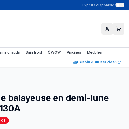
Experts disponibles
EN
ains chauds
Bain froid
ŌWOW
Piscines
Meubles
Besoin d’un service ?
 balayeuse en demi-lune
 130A
olde