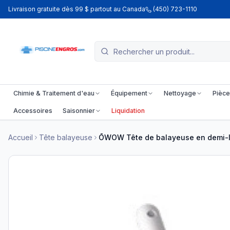
Livraison gratuite dès 99 $ partout au Canada
(450) 723-1110
Chimie & Traitement d'eau
Équipement
Nettoyage
Pièce
Accessoires
Saisonnier
Liquidation
Accueil
Tête balayeuse
ŌWOW Tête de balayeuse en demi-l