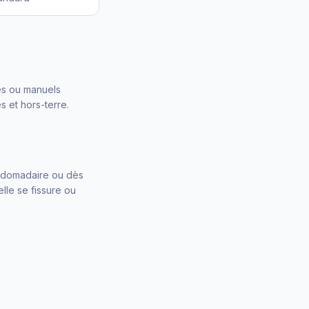
es ou manuels
 et hors-terre.
ebdomadaire ou dès
lle se fissure ou