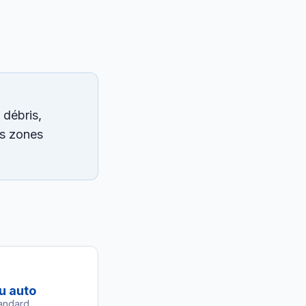
 débris,
ns zones
u auto
andard