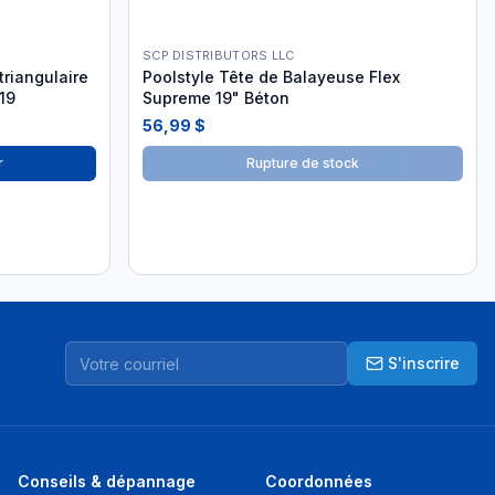
SCP DISTRIBUTORS LLC
riangulaire
Poolstyle Tête de Balayeuse Flex
19
Supreme 19" Béton
56,99 $
r
Rupture de stock
S'inscrire
Conseils & dépannage
Coordonnées