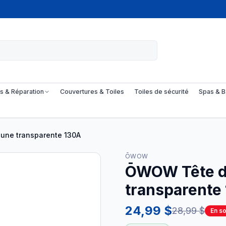
s & Réparation
Couvertures & Toiles
Toiles de sécurité
Spas & B
une transparente 130A
ŌWOW
ŌWOW Tête de
transparente
24,99 $
28,99 $
En s