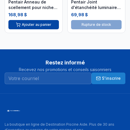
Pentair Anneau de
Pentair Joint
scellement pour niche
d'étanchéité luminaire
petite
silicone AMP-301-8828
168,98 $
69,98 $
Ajouter au panier
Rupture de stock
Restez informé
Recevez nos promotions et conseils saisonniers
S'inscrire
La boutique en ligne de Destination Piscine Aide. Plus de 30 ans
d'expertise au service de votre piscine et spa.