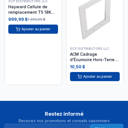
SCP DISTRIBUTORS LLC
Hayward Cellule de
remplacement T5 18K
gallons GLX-CELL-5
999,99 $
1 399,99 $
Ajouter au panier
SCP DISTRIBUTORS LLC
ACM Cadrage
d'Écumoire Hors-Terre
Carré Face Plate
10,50 $
Ajouter au panier
Restez informé
Recevez nos promotions et conseils saisonniers