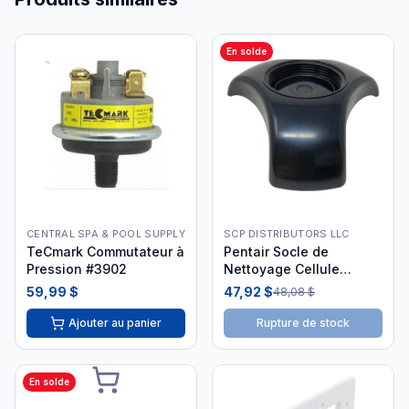
En solde
CENTRAL SPA & POOL SUPPLY
SCP DISTRIBUTORS LLC
TeCmark Commutateur à
Pentair Socle de
Pression #3902
Nettoyage Cellule
IntelliChlor 523103
59,99 $
47,92 $
48,08 $
Ajouter au panier
Rupture de stock
En solde