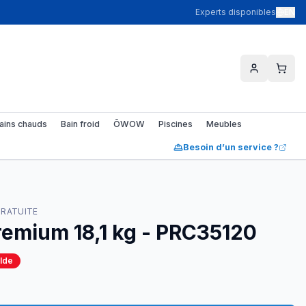
Experts disponibles
EN
ains chauds
Bain froid
ŌWOW
Piscines
Meubles
Besoin d’un service ?
GRATUITE
Premium 18,1 kg - PRC35120
lde