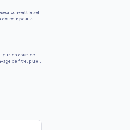
seur convertit le sel
n douceur pour la
é, puis en cours de
age de filtre, pluie).