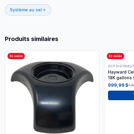
Système au sel
Produits similaires
En solde
En solde
SCP DISTRIBU
Hayward Cel
18K gallons
999,99 $
1 3