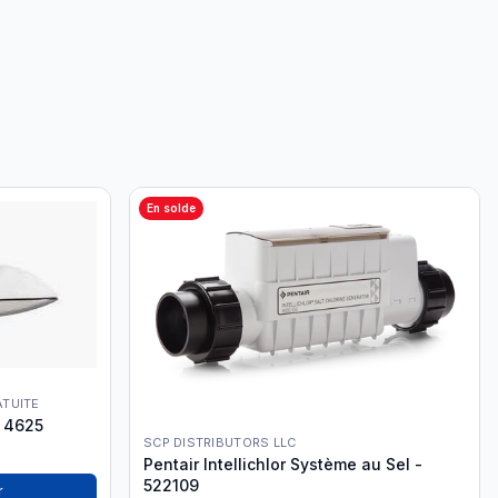
En solde
ATUITE
e 4625
SCP DISTRIBUTORS LLC
Pentair Intellichlor Système au Sel -
522109
r