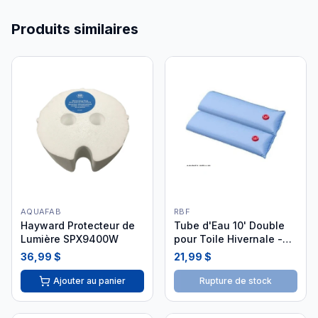
Produits similaires
AQUAFAB
RBF
Hayward Protecteur de
Tube d'Eau 10' Double
Lumière SPX9400W
pour Toile Hivernale -
25ph3051
36,99 $
21,99 $
Ajouter au panier
Rupture de stock