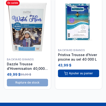
En solde
BACKYARD BRANDS
Pristiva Trousse d'hiver
piscine au sel 40 000 L
BACKYARD BRANDS
Dazzle Trousse
43,99 $
d'Hivernisation 40,000 L
DAZ06030
Ajouter au panier
49,99 $
59,99 $
Rupture de stock