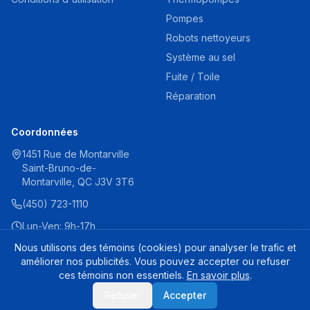
Pompes
Robots nettoyeurs
Système au sel
Fuite / Toile
Réparation
Coordonnées
1451 Rue de Montarville
Saint-Bruno-de-
Montarville, QC J3V 3T6
(450) 723-1110
Lun-Ven: 9h-17h
Sam: 9h-16h
Nous utilisons des témoins (cookies) pour analyser le trafic et
améliorer nos publicités. Vous pouvez accepter ou refuser
ces témoins non essentiels.
En savoir plus
.
Hayward Protection Encastrable Grande Lumière - 25Z004720
© 2025 Destination Piscine Aide. Tous droits réservés.
Refuser
Accepter
Rupture
17,99 $