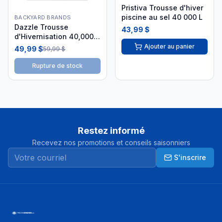
Pristiva Trousse d'hiver
piscine au sel 40 000 L
BACKYARD BRANDS
Dazzle Trousse
43,99 $
d'Hivernisation 40,000 L
DAZ06030
Ajouter au panier
49,99 $
59,99 $
Rupture de stock
Restez informé
Recevez nos promotions et conseils saisonniers
S'inscrire