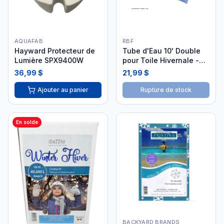
AQUAFAB
RBF
Hayward Protecteur de
Tube d'Eau 10' Double
Lumière SPX9400W
pour Toile Hivernale -
25ph3051
36,99 $
21,99 $
Ajouter au panier
Rupture de stock
En solde
BACKYARD BRANDS