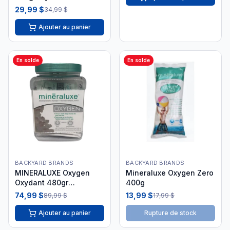
Chlore DAZ08801
29,99 $
34,99 $
Ajouter au panier
En solde
En solde
BACKYARD BRANDS
BACKYARD BRANDS
MINERALUXE Oxygen
Mineraluxe Oxygen Zero
Oxydant 480gr
400g
(12x40gr) - DML00522
74,99 $
13,99 $
89,99 $
17,99 $
Ajouter au panier
Rupture de stock