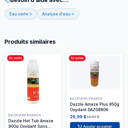
Besoin d’aide avec…
Eau verte
Analyse d'eau
Produits similaires
En solde
En solde
BACKYARD BRANDS
Dazzle Amaze Plus 850g
Oxydant DAZ08806
BACKYARD BRANDS
29,99 $
34,99 $
Dazzle Hot Tub Amaze
900g Oxydant Sans
Ajouter au panier