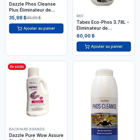
Dazzle Phos Cleanse
Plus Éliminateur de
Phosphate 1L DAZ03008
RBF
35,98 $
40,99 $
Tabex Eco-Phos 3.78L -
Éliminateur de
Ajouter au panier
phosphates
60,00 $
Ajouter au panier
En solde
BACKYARD BRANDS
Dazzle Pure Wow Assure