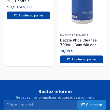
2L - Contrôle
Phosphates DAZ03007
59,99 $
69,99 $
Ajouter au panier
BACKYARD BRANDS
Dazzle Phos Cleanse
700ml - Contrôle des
phosphates DAZ08064
14,99 $
Ajouter au panier
Restez informé
Recevez nos promotions et conseils saisonniers
S'inscrire