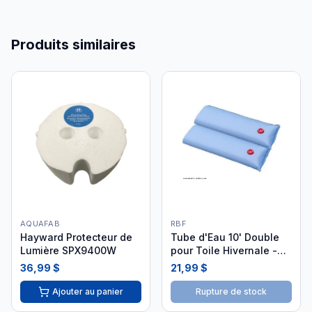
Produits similaires
AQUAFAB
RBF
Hayward Protecteur de
Tube d'Eau 10' Double
Lumière SPX9400W
pour Toile Hivernale -
25ph3051
36,99 $
21,99 $
Ajouter au panier
Rupture de stock