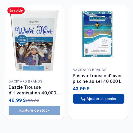
En solde
BACKYARD BRANDS
Pristiva Trousse d'hiver
piscine au sel 40 000 L
BACKYARD BRANDS
Dazzle Trousse
43,99 $
d'Hivernisation 40,000 L
DAZ06030
Ajouter au panier
49,99 $
59,99 $
Rupture de stock