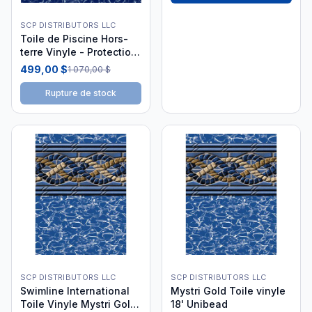
SCP DISTRIBUTORS LLC
Toile de Piscine Hors-
terre Vinyle - Protection
Durable
499,00 $
1 070,00 $
Rupture de stock
SCP DISTRIBUTORS LLC
SCP DISTRIBUTORS LLC
Swimline International
Mystri Gold Toile vinyle
Toile Vinyle Mystri Gold
18' Unibead