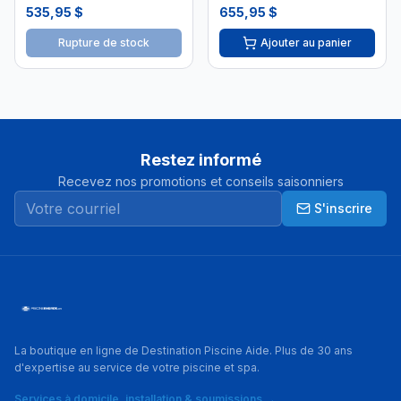
15' Unibead
535,95 $
655,95 $
Rupture de stock
Ajouter au panier
Restez informé
Recevez nos promotions et conseils saisonniers
S'inscrire
La boutique en ligne de Destination Piscine Aide. Plus de 30 ans
d'expertise au service de votre piscine et spa.
Services à domicile, installation & soumissions →