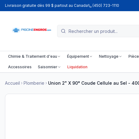
Livraison gratuite dès 99 $ partout au Canada
(450) 723-1110
Chimie & Traitement d'eau
Équipement
Nettoyage
Pièce
Accessoires
Saisonnier
Liquidation
Accueil
Plomberie
Union 2" X 90° Coude Cellule au Sel - 4