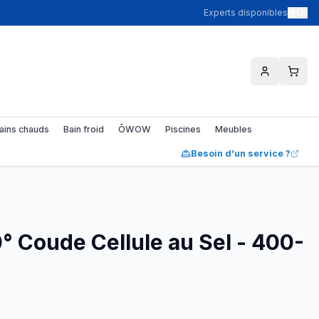
Experts disponibles
EN
ains chauds
Bain froid
ŌWOW
Piscines
Meubles
Besoin d’un service ?
° Coude Cellule au Sel - 400-