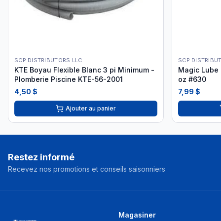
SCP DISTRIBUTORS LLC
SCP DISTRIBU
KTE Boyau Flexible Blanc 3 pi Minimum -
Magic Lube L
Plomberie Piscine KTE-56-2001
oz #630
4,50 $
7,99 $
Ajouter au panier
Restez informé
Recevez nos promotions et conseils saisonniers
Magasiner